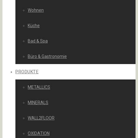
Wohnen
Küche
Bad & Spa
Büro & Gastronomie
PRODUKTE
METALLICS
MINERALS
WALL2FLOOR
OXIDATION