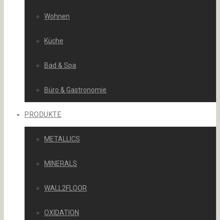
Wohnen
Küche
Bad & Spa
Büro & Gastronomie
PRODUKTE
METALLICS
MINERALS
WALL2FLOOR
OXIDATION