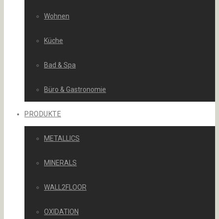
Wohnen
Küche
Bad & Spa
Büro & Gastronomie
PRODUKTE
METALLICS
MINERALS
WALL2FLOOR
OXIDATION