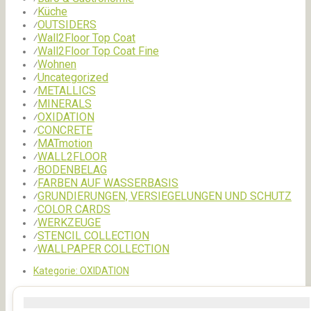
Küche
⁄
OUTSIDERS
⁄
Wall2Floor Top Coat
⁄
Wall2Floor Top Coat Fine
⁄
Wohnen
⁄
Uncategorized
⁄
METALLICS
⁄
MINERALS
⁄
OXIDATION
⁄
CONCRETE
⁄
MATmotion
⁄
WALL2FLOOR
⁄
BODENBELAG
⁄
FARBEN AUF WASSERBASIS
⁄
GRUNDIERUNGEN, VERSIEGELUNGEN UND SCHUTZ
⁄
COLOR CARDS
⁄
WERKZEUGE
⁄
STENCIL COLLECTION
⁄
WALLPAPER COLLECTION
⁄
Kategorie:
OXIDATION