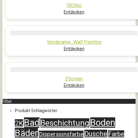
IRONic
Entdecken
Verderame_Wall Painting
Entdecken
2Screen
Entdecken
Filter
Produkt Schlagwörter
Bad
Boden
Beschichtung
2K
Bäder
Dusche
Farbe
Dispersionsfarbe