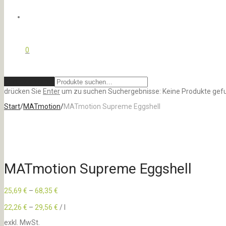
0
Zurücksetzen
drücken Sie
Enter
um zu suchen
Suchergebnisse:
Keine Produkte gef
Start
/
MATmotion
/
MATmotion Supreme Eggshell
MATmotion Supreme Eggshell
25,69
€
–
68,35
€
22,26
€
–
29,56
€
/
l
exkl. MwSt.