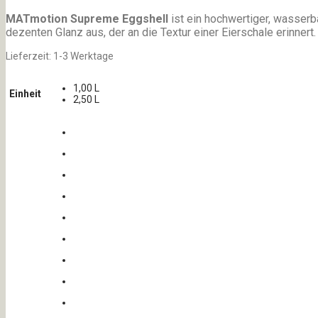
MATmotion Supreme Eggshell
ist ein hochwertiger, wasserb
dezenten Glanz aus, der an die Textur einer Eierschale erinner
Lieferzeit:
1-3 Werktage
1,00 L
Einheit
2,50 L