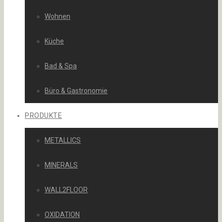
Wohnen
Küche
Bad & Spa
Büro & Gastronomie
PRODUKTE
METALLICS
MINERALS
WALL2FLOOR
OXIDATION