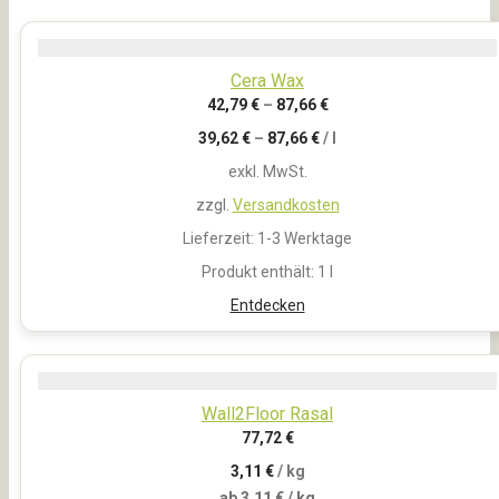
Cera Wax
42,79
€
–
87,66
€
39,62
€
–
87,66
€
/
l
exkl. MwSt.
zzgl.
Versandkosten
Lieferzeit:
1-3 Werktage
Produkt enthält: 1
l
Entdecken
Wall2Floor Rasal
77,72
€
3,11
€
/
kg
ab
3,11
€
/ kg