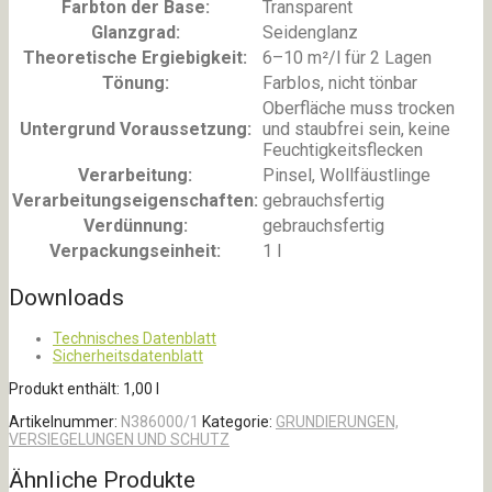
Farbton der Base:
Transparent
Glanzgrad:
Seidenglanz
Theoretische Ergiebigkeit:
6–10 m²/l für 2 Lagen
Tönung:
Farblos, nicht tönbar
Oberfläche muss trocken
Untergrund Voraussetzung:
und staubfrei sein, keine
Feuchtigkeitsflecken
Verarbeitung:
Pinsel, Wollfäustlinge
Verarbeitungseigenschaften:
gebrauchsfertig
Verdünnung:
gebrauchsfertig
Verpackungseinheit:
1 l
Downloads
Technisches Datenblatt
Sicherheitsdatenblatt
Produkt enthält: 1,00
l
Artikelnummer:
N386000/1
Kategorie:
GRUNDIERUNGEN,
VERSIEGELUNGEN UND SCHUTZ
Ähnliche Produkte