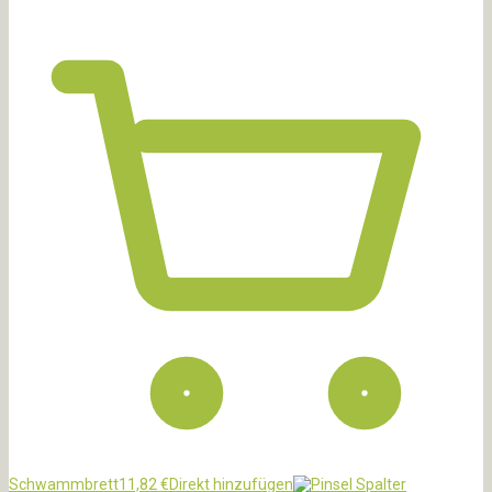
Schwammbrett
11,82
€
Direkt hinzufügen