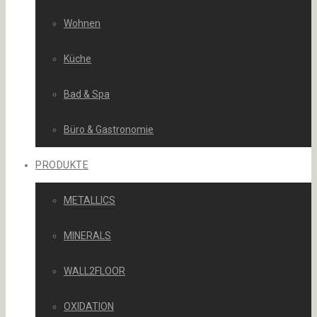
Wohnen
Küche
Bad & Spa
Büro & Gastronomie
PRODUKTE
METALLICS
MINERALS
WALL2FLOOR
OXIDATION