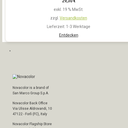
29,30
€
exkl. 19 % MwSt.
zzgl.
Versandkosten
Lieferzeit:
1-3 Werktage
Entdecken
Novacolor is a brand of
San Marco Group S.p.A.
Novacolor Back Office
Via Ulisse Aldrovandi, 10
47122 - Forlì (FC), Italy
Novacolor Flagship Store