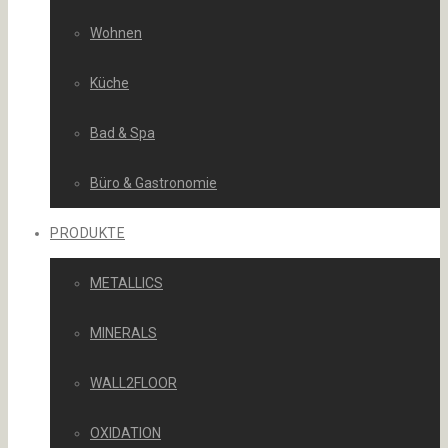
Wohnen
Küche
Bad & Spa
Büro & Gastronomie
PRODUKTE
METALLICS
MINERALS
WALL2FLOOR
OXIDATION