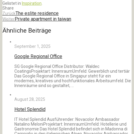
Gelistet in
Inspiration
.
Share
The eslite residence
Zurück
Private apartment in taiwan
Weiter
Ähnliche Beiträge
September 1, 2025
Google Regional Office
SG Google Regional Office Distributor: Waldec
CoatingsProjektart: InnenraumUmfeld: Gewerblich und tertiär
Das Google Regional Office in Singapur steht für ein
modernes, kreatives und hochfunktionales Arbeitsumfeld. Die
Innenräume sind so gestaltet, …
August 28, 2025
Hotel Splendid
IT Hotel Splendid Ausführender: Novacolor Ambassador
Natalino MeloniProjektart: InnenraumUmfeld: Hotellerie und
Gastronomie Das Hotel Splendid befindet sich in Madonna di
Campiglio in den italienischen Alpen. Novacolor Ambassador