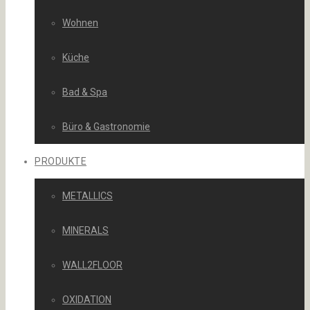
Wohnen
Küche
Bad & Spa
Büro & Gastronomie
PRODUKTE
METALLICS
MINERALS
WALL2FLOOR
OXIDATION