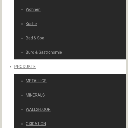
Wohnen
Küche
Bad & Spa
Büro & Gastronomie
PRODUKTE
METALLICS
MINERALS
WALL2FLOOR
OXIDATION