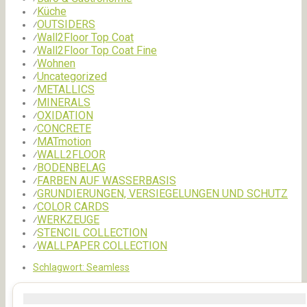
Küche
⁄
OUTSIDERS
⁄
Wall2Floor Top Coat
⁄
Wall2Floor Top Coat Fine
⁄
Wohnen
⁄
Uncategorized
⁄
METALLICS
⁄
MINERALS
⁄
OXIDATION
⁄
CONCRETE
⁄
MATmotion
⁄
WALL2FLOOR
⁄
BODENBELAG
⁄
FARBEN AUF WASSERBASIS
⁄
GRUNDIERUNGEN, VERSIEGELUNGEN UND SCHUTZ
⁄
COLOR CARDS
⁄
WERKZEUGE
⁄
STENCIL COLLECTION
⁄
WALLPAPER COLLECTION
⁄
Schlagwort:
Seamless