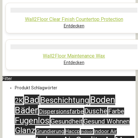
Wall2Floor Clear Finish Countertop Protection
Entdecken
Wall2Floor Maintenance Wax
Entdecken
Filter
Produkt Schlagwörter
Bad
Boden
Beschichtung
2K
Bäder
Dusche
Farbe
Dispersionsfarbe
Fugenlos
Gesundheit
Gesund Wohnen
Glanz
Grundierung
Haccp
Indoor Air
Indoor