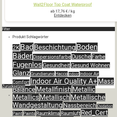
Wall2Floor Top Coat Waterproof
ab
17,76
€
/ kg
Entdecken
Filter
Produkt Schlagwörter
Bad
Boden
Beschichtung
2K
Bäder
Dusche
Farbe
Dispersionsfarbe
Fugenlos
Gesundheit
Gesund Wohnen
Glanz
Grundierung
Haccp
Indoor Air
Indoor
Indoor Air Quality A+
Mass
Comfort
Zurücksetzen
Metallfinish
Balance
Metallic
Metallische
Metallics
Metallisch
Wandgestaltung
Nassbereich
Oxidation
Red_Cert
Raumklima
Raumluft
Paint
Paints