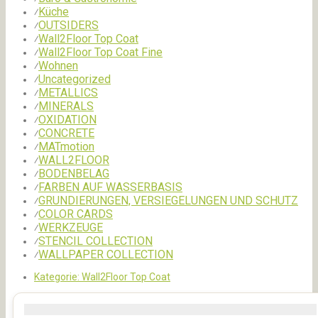
Küche
⁄
OUTSIDERS
⁄
Wall2Floor Top Coat
⁄
Wall2Floor Top Coat Fine
⁄
Wohnen
⁄
Uncategorized
⁄
METALLICS
⁄
MINERALS
⁄
OXIDATION
⁄
CONCRETE
⁄
MATmotion
⁄
WALL2FLOOR
⁄
BODENBELAG
⁄
FARBEN AUF WASSERBASIS
⁄
GRUNDIERUNGEN, VERSIEGELUNGEN UND SCHUTZ
⁄
COLOR CARDS
⁄
WERKZEUGE
⁄
STENCIL COLLECTION
⁄
WALLPAPER COLLECTION
⁄
Kategorie:
Wall2Floor Top Coat