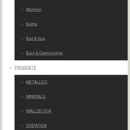
Wohnen
Küche
Bad & Spa
Büro & Gastronomie
PRODUKTE
METALLICS
MINERALS
WALL2FLOOR
OXIDATION