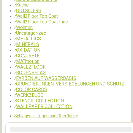
Küche
⁄
OUTSIDERS
⁄
Wall2Floor Top Coat
⁄
Wall2Floor Top Coat Fine
⁄
Wohnen
⁄
Uncategorized
⁄
METALLICS
⁄
MINERALS
⁄
OXIDATION
⁄
CONCRETE
⁄
MATmotion
⁄
WALL2FLOOR
⁄
BODENBELAG
⁄
FARBEN AUF WASSERBASIS
⁄
GRUNDIERUNGEN, VERSIEGELUNGEN UND SCHUTZ
⁄
COLOR CARDS
⁄
WERKZEUGE
⁄
STENCIL COLLECTION
⁄
WALLPAPER COLLECTION
⁄
Schlagwort:
fugenlose Oberfläche