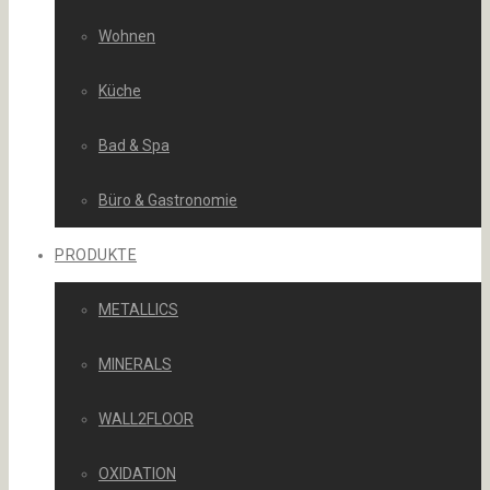
Wohnen
Küche
Bad & Spa
Büro & Gastronomie
PRODUKTE
METALLICS
MINERALS
WALL2FLOOR
OXIDATION