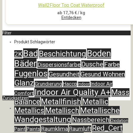
Wall2Floor Top Coat Waterproof
ab
17,76
€
/ kg
Entdecken
Filter
Produkt Schlagwörter
Bad
Boden
Beschichtung
2K
Bäder
Dusche
Farbe
Dispersionsfarbe
Fugenlos
Gesundheit
Gesund Wohnen
Glanz
Grundierung
Haccp
Indoor Air
Indoor
Indoor Air Quality A+
Mass
Comfort
Zurücksetzen
Metallfinish
Balance
Metallic
Metallische
Metallics
Metallisch
Wandgestaltung
Nassbereich
Oxidation
Red_Cert
Raumklima
Raumluft
Paint
Paints