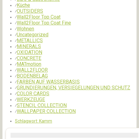
Küche
⁄
OUTSIDERS
⁄
Wall2Floor Top Coat
⁄
Wall2Floor Top Coat Fine
⁄
Wohnen
⁄
Uncategorized
⁄
METALLICS
⁄
MINERALS
⁄
OXIDATION
⁄
CONCRETE
⁄
MATmotion
⁄
WALL2FLOOR
⁄
BODENBELAG
⁄
FARBEN AUF WASSERBASIS
⁄
GRUNDIERUNGEN, VERSIEGELUNGEN UND SCHUTZ
⁄
COLOR CARDS
⁄
WERKZEUGE
⁄
STENCIL COLLECTION
⁄
WALLPAPER COLLECTION
⁄
Schlagwort:
Kamm