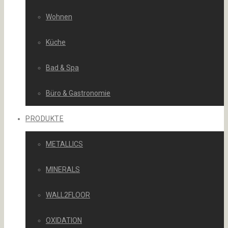
Wohnen
Küche
Bad & Spa
Büro & Gastronomie
PRODUKTE
METALLICS
MINERALS
WALL2FLOOR
OXIDATION