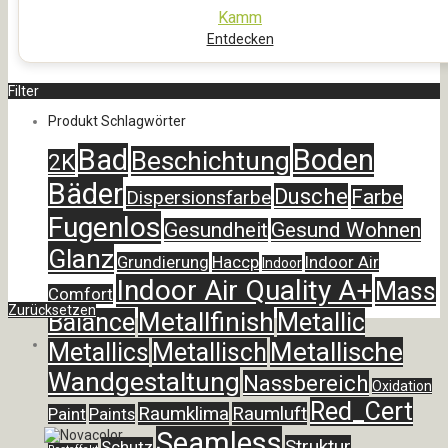
Kamm
Entdecken
Filter
Produkt Schlagwörter
Bad
Boden
Beschichtung
2K
Bäder
Dusche
Farbe
Dispersionsfarbe
Fugenlos
Gesundheit
Gesund Wohnen
Glanz
Grundierung
Haccp
Indoor Air
Indoor
Indoor Air Quality A+
Mass
Comfort
Zurücksetzen
Metallfinish
Balance
Metallic
Metallische
Metallics
Metallisch
Wandgestaltung
Nassbereich
Oxidation
Red_Cert
Raumklima
Raumluft
Paint
Paints
Seamless
Struktur
Schutz