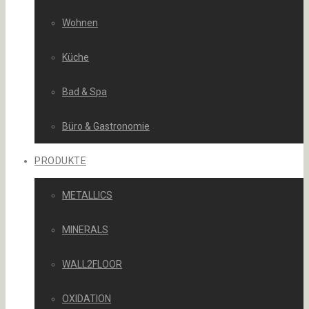
Wohnen
Küche
Bad & Spa
Büro & Gastronomie
PRODUKTE
METALLICS
MINERALS
WALL2FLOOR
OXIDATION