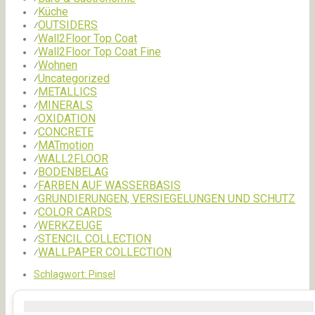
Küche
⁄
OUTSIDERS
⁄
Wall2Floor Top Coat
⁄
Wall2Floor Top Coat Fine
⁄
Wohnen
⁄
Uncategorized
⁄
METALLICS
⁄
MINERALS
⁄
OXIDATION
⁄
CONCRETE
⁄
MATmotion
⁄
WALL2FLOOR
⁄
BODENBELAG
⁄
FARBEN AUF WASSERBASIS
⁄
GRUNDIERUNGEN, VERSIEGELUNGEN UND SCHUTZ
⁄
COLOR CARDS
⁄
WERKZEUGE
⁄
STENCIL COLLECTION
⁄
WALLPAPER COLLECTION
⁄
Schlagwort:
Pinsel