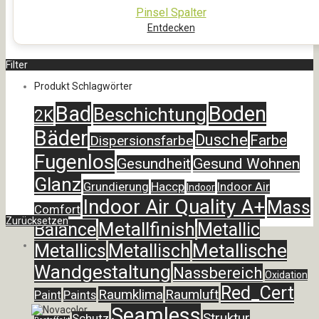
Pinsel Spalter
Entdecken
Filter
Produkt Schlagwörter
Bad
Boden
Beschichtung
2K
Bäder
Dusche
Farbe
Dispersionsfarbe
Fugenlos
Gesundheit
Gesund Wohnen
Glanz
Grundierung
Haccp
Indoor Air
Indoor
Indoor Air Quality A+
Mass
Comfort
Zurücksetzen
Metallfinish
Balance
Metallic
Metallische
Metallics
Metallisch
Wandgestaltung
Nassbereich
Oxidation
Red_Cert
Raumklima
Raumluft
Paint
Paints
Seamless
Struktur
Schutz