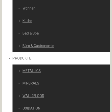
Wohnen
Küche
Bad & Spa
Büro & Gastronomie
PRODUKTE
METALLICS
MINERALS
WALL2FLOOR
OXIDATION