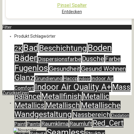
Pinsel Spalter
Entdecken
Filter
Produkt Schlagwörter
Bad
Boden
Beschichtung
2K
Bäder
Dusche
Farbe
Dispersionsfarbe
Fugenlos
Gesundheit
Gesund Wohnen
Glanz
Grundierung
Haccp
Indoor Air
Indoor
Indoor Air Quality A+
Mass
Comfort
Zurücksetzen
Metallfinish
Balance
Metallic
Metallische
Metallics
Metallisch
Wandgestaltung
Nassbereich
Oxidation
Red_Cert
Raumklima
Raumluft
Paint
Paints
Seamless
Struktur
Schutz