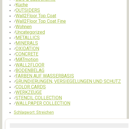
Küche
⁄
OUTSIDERS
⁄
Wall2Floor Top Coat
⁄
Wall2Floor Top Coat Fine
⁄
Wohnen
⁄
Uncategorized
⁄
METALLICS
⁄
MINERALS
⁄
OXIDATION
⁄
CONCRETE
⁄
MATmotion
⁄
WALL2FLOOR
⁄
BODENBELAG
⁄
FARBEN AUF WASSERBASIS
⁄
GRUNDIERUNGEN, VERSIEGELUNGEN UND SCHUTZ
⁄
COLOR CARDS
⁄
WERKZEUGE
⁄
STENCIL COLLECTION
⁄
WALLPAPER COLLECTION
⁄
Schlagwort:
Streichen